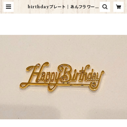
birthdayプレート | あんフラワーケ
ーキ《華水月》