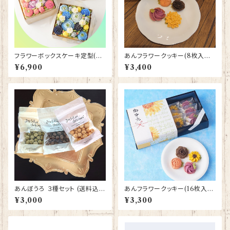
フラワーボックスケーキ定型(あ
あんフラワークッキー(8枚入り)
んクリーム) 配送日指定不可
2個セット
¥6,900
¥3,400
あんぼうろ ３種セット (送料込
あんフラワークッキー(16枚入り)
み)
写真は夏デザイン
¥3,000
¥3,300