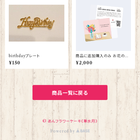
birthdayプレート
商品に追加購入のみ お花のギ
フト
¥150
¥2,000
商品一覧に戻る
© あんフラワーケーキ《華水月》
Powered by