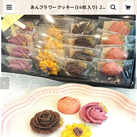
あんフラワークッキー(16枚入り) 2個
セット 写真は夏デザイン | あんフラワ
ーケーキ《華水月》