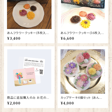
あんフラワークッキー(8枚入り)
あんフラワークッキー(16枚入り)
2個セット
2個セット 写真は夏デザイン
¥3,400
¥6,600
商品に追加購入のみ お花のギ
カップケーキ4個セット (あんクリ
フト
ーム)(配送指定不可))
¥2,000
¥4,000