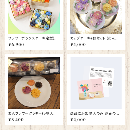
フラワーボックスケーキ定型(あ
カップケーキ4個セット (あんクリ
んクリーム) 配送日指定不可
ーム)(配送指定不可))
¥6,900
¥4,000
あんフラワークッキー(8枚入り)
商品に追加購入のみ お花のギ
2個セット
フト
¥3,400
¥2,000