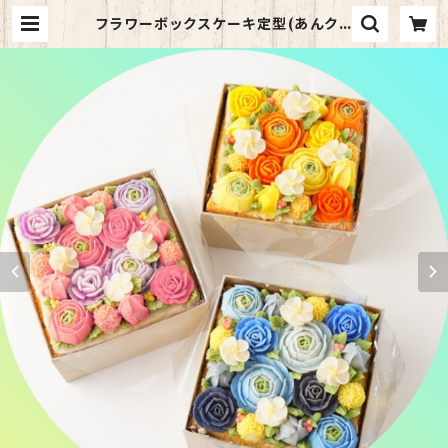
フラワーボックスケーキ定型(あんクリ
ーム) 配送日指定不可 | あんフラワー
ケーキ《華水月》