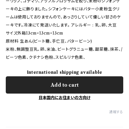
ーリップ、コデマリ、アップルブロッサムを絞り、米粉のシフォンケ
ーキの上に飾りました。シフォンケーキにはバター小麦粉生クリ
ームは使用しておりませんので、あっさりしていて優しい甘さのケ
ーキです。冷凍にて発送いたします。 アレルギー : 乳、卵、大豆
サイズ外箱13cm×13cm×13cm
原材料 生あん(ビート糖、手亡豆、バタービーン)
米粉、無調整豆乳、卵、米油、ビートグラニュー糖、甜菜糖、抹茶、/
ビーツ色素、クチナシ色粉、スピルリナ色素、
International shipping available
Add to cart
日本国内にお住まいの方向け
通報する